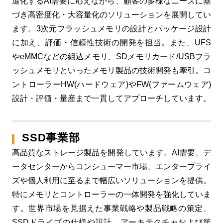
進化するAI需要に応えながら、顧客の多様なニーズに基
づき高密度化・大容量化のソリューションを展開してい
ます。3次元フラッシュメモリの設計とパッケージ設計
に加え、評価・信頼性技術の開発を担当。また、UFS
やeMMCなどの組込メモリ、SDメモリカード/USBフラ
ッシュメモリといったメモリ製品の技術開発も牽引。コ
ントローラーHW(ハードウェア)やFW(ファームウェア)
設計・評価・量産まで一貫してアプローチしています。
SSD事業部
高品質なストレージ製品を開発しています。AI需要、デ
ータセンターからコンシューマー市場、エンタープライ
ズや個人利用に至るまで幅広いソリューションを提供。
特にメモリとコントローラーの一体開発を強化していま
す。世界市場を見据えた事業戦略や製品戦略の策定、
SSDドライブの仕様や設計、アーキテクチャおよび筐