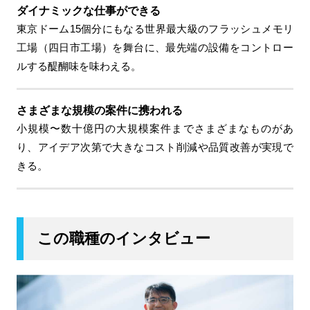
仕事の魅力
ダイナミックな
仕事ができる
東京ドーム15個分にもなる世界最大級のフラッシュメモリ
工場（四日市工場）を舞台に、最先端の設備をコントロー
ルする醍醐味を味わえる。
さまざまな規模の
案件に携われる
小規模〜数十億円の大規模案件までさまざまなものがあ
り、アイデア次第で大きなコスト削減や品質改善が実現で
きる。
この職種のインタビュー