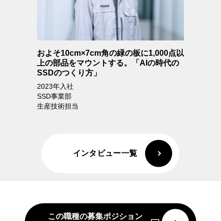
トプライ
およそ10cm×7cm角の緑の板に1,000点以
数億・数
、約1万人
上の部品をマウントする。「AIの時代の
導体前工
。
SSDのつくり方」
2021年入社
2023年入社
第一生産技
SSD事業部
技術システ
生産技術担当
インタビュー一覧
この職種の募集ポジション